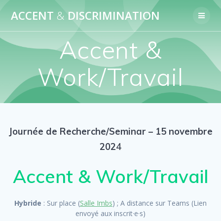
Skip
ACCENT
&
DISCRIMINATION
to
content
Accent &
Work/Travail
Journée de Recherche/Seminar – 15 novembre
202
4
Accent & Work/Travail
Hybride
: Sur place (
Salle Imbs
) ; A distance sur Teams (Lien
envoyé aux inscrit·e·s)