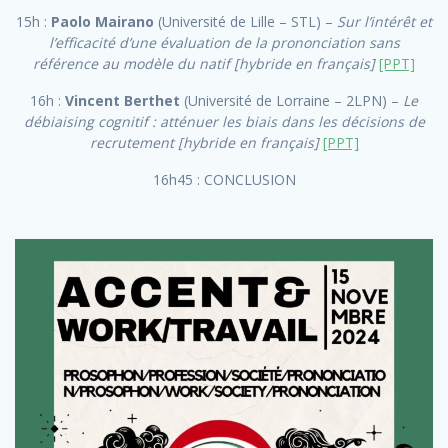
15h :
Paolo Mairano
(Université de Lille – STL) –
Sur l’intérêt et
l’efficacité d’une évaluation de la prononciation sans
référence au modèle du natif
[hybride en français]
[PPT]
16h :
Vincent Berthet
(Université de Lorraine – 2LPN) –
Le
débiaising cognitif : atténuer les biais dans les décisions de
recrutement
[hybride en français]
[PPT]
16h45 : CONCLUSION