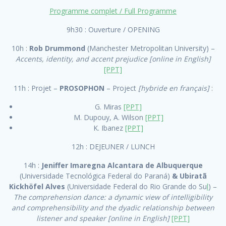
Programme complet / Full Programme
9h30 : Ouverture / OPENING
10h :
Rob Drummond
(Manchester Metropolitan University) –
Accents, identity, and accent prejudice [online in English]
[PPT]
11h : Projet –
PROSOPHON
– Project
[hybride en français]
:
G. Miras
[PPT]
M. Dupouy, A. Wilson
[PPT]
K. Ibanez
[PPT]
12h : DEJEUNER / LUNCH
14h :
Jeniffer Imaregna Alcantara de Albuquerque
(Universidade Tecnológica Federal do Paraná)
& Ubiratã
Kickhöfel Alves
(Universidade Federal do Rio Grande do Su
l
) –
The comprehension dance: a dynamic view of intelligibility
and comprehensibility and the dyadic relationship between
listener and speaker [online in English]
[PPT]